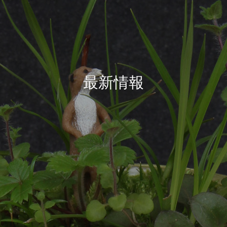
最
新
情
報