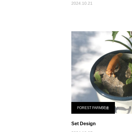
2024.10.21
FOREST FARM関連
Set Design