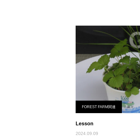
FOREST FARM関連
Lesson
2024.09.09