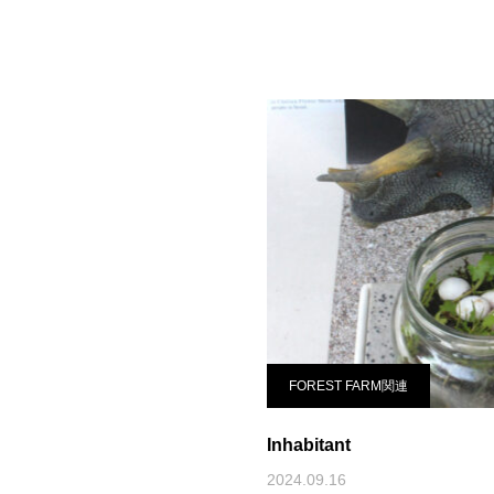
FOREST FARM関連
Inhabitant
2024.09.16