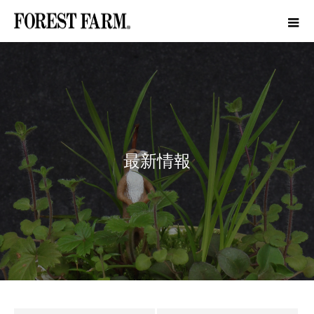
最
新
情
報