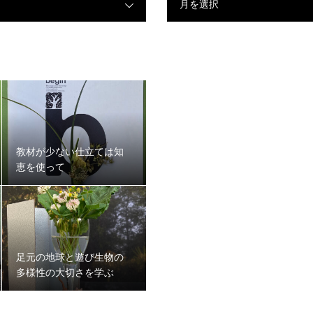
月を選択
教材が少ない仕立ては知
恵を使って
足元の地球と遊び生物の
多様性の大切さを学ぶ